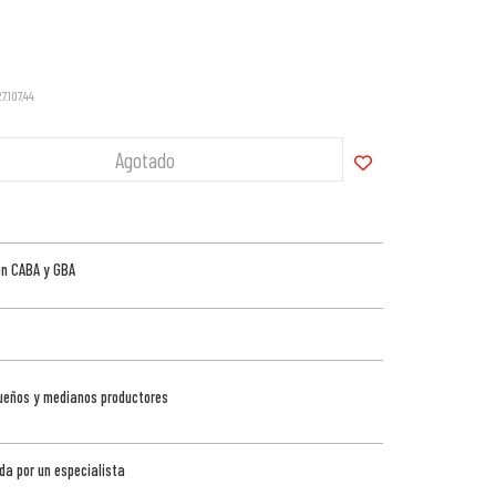
27.107,44
Agotado
en CABA y GBA
queños y medianos productores
da por un especialista