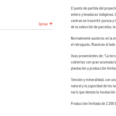
El punto de partida del proyec
entero y levaduras indígenas. C
centran en trasmitir pureza y t
Opinar
de la selección de parcelas, la
Normalmente austeros en la en
el retrogusto. Muestran el lado
Uvas provenientes de: “La terc
cubiertas con gran acumulació
plantación y producción limita
Tensión y mineralidad, con un
natural y la jugosidad de los ta
nariz que denota la insolación
Producción limitada de 2.200 b