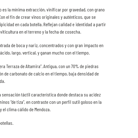
to es la mínima extracción, vinificar por gravedad, con grano
on el fin de crear vinos originales y auténticos, que se
ipicidad en cada botella. Reflejan calidad e identidad a partir
 viticultura en el terreno y la fecha de cosecha.
trada de boca y nariz, concentrados y con gran impacto en
 ácido, largo, vertical, y ganan mucho con el tiempo.
era Terraza de Altamira”. Antigua, con un 70% de piedras
n de carbonato de calcio en el tiempo, baja densidad de
da.
a sensación táctil característica donde destaca su acidez
ninos “de tiza”, en contraste con un perfil sutil goloso en la
 y el clima cálido de Mendoza.
otellas.