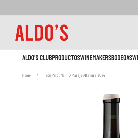
ALDO'S CLUB
PRODUCTOS
WINEMAKERS
BODEGAS
W
Home
Tutu Pinot Noir IG Paraje Altamira 2024