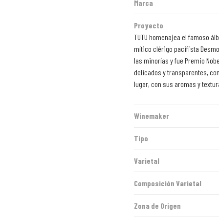
Marca
Proyecto
TUTU homenajea el famoso álbu
mítico clérigo pacifista Desmo
las minorías y fue Premio Nob
delicados y transparentes, c
lugar, con sus aromas y textu
Winemaker
Tipo
Varietal
Composición Varietal
Zona de Origen