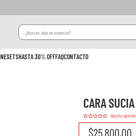
INESETS
HASTA 30% OFF
FAQ
CONTACTO
CARA SUCIA
deja tu opinió
$25.800,00