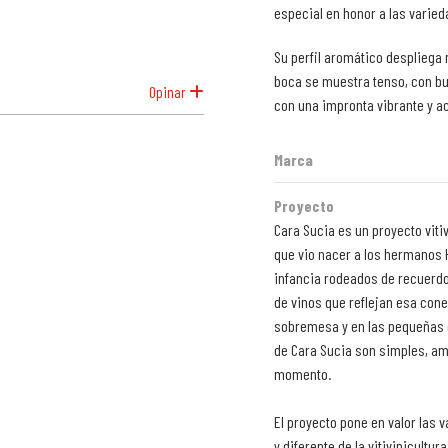
especial en honor a las varied
Su perfil aromático despliega 
boca se muestra tenso, con bue
Opinar
con una impronta vibrante y ac
Marca
Proyecto
Cara Sucia es un proyecto vitiv
que vio nacer a los hermanos H
infancia rodeados de recuerdo
de vinos que reflejan esa cone
sobremesa y en las pequeñas c
de Cara Sucia son simples, ama
momento.
El proyecto pone en valor las 
y diferente de la vitivinicultu