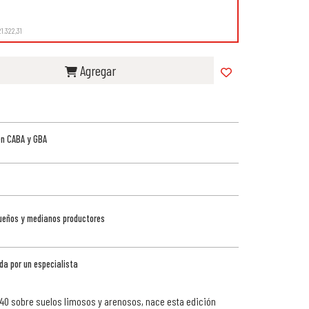
21.322,31
Agregar
en CABA y GBA
queños y medianos productores
da por un especialista
40 sobre suelos limosos y arenosos, nace esta edición