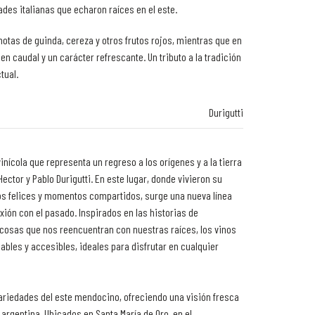
ades italianas que echaron raíces en el este.
notas de guinda, cereza y otros frutos rojos, mientras que en
n caudal y un carácter refrescante. Un tributo a la tradición
tual.
Durigutti
inícola que representa un regreso a los orígenes y a la tierra
ector y Pablo Durigutti. En este lugar, donde vivieron su
s felices y momentos compartidos, surge una nueva línea
xión con el pasado. Inspirados en las historias de
osas que nos reencuentran con nuestras raíces, los vinos
bles y accesibles, ideales para disfrutar en cualquier
variedades del este mendocino, ofreciendo una visión fresca
ra argentina. Ubicados en Santa María de Oro, en el