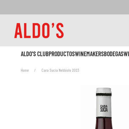
ALDO'S CLUB
PRODUCTOS
WINEMAKERS
BODEGAS
W
Home
Cara Sucia Nebbiolo 2023