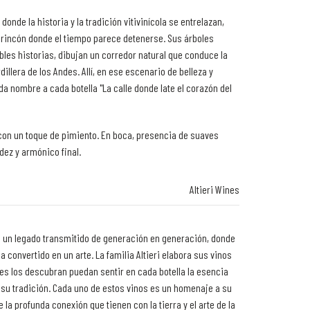
donde la historia y la tradición vitivinícola se entrelazan,
 rincón donde el tiempo parece detenerse. Sus árboles
les historias, dibujan un corredor natural que conduce la
llera de los Andes. Allí, en ese escenario de belleza y
da nombre a cada botella "La calle donde late el corazón del
 con un toque de pimiento. En boca, presencia de suaves
dez y armónico final.
Altieri Wines
de un legado transmitido de generación en generación, donde
ha convertido en un arte. La familia Altieri elabora sus vinos
es los descubran puedan sentir en cada botella la esencia
 su tradición. Cada uno de estos vinos es un homenaje a su
 la profunda conexión que tienen con la tierra y el arte de la