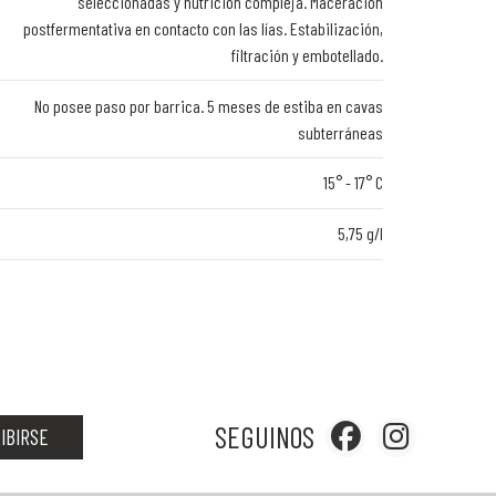
seleccionadas y nutrición compleja. Maceración
postfermentativa en contacto con las lías. Estabilización,
filtración y embotellado.
No posee paso por barrica. 5 meses de estiba en cavas
subterráneas
15° - 17° C
5,75 g/l
SEGUINOS
IBIRSE