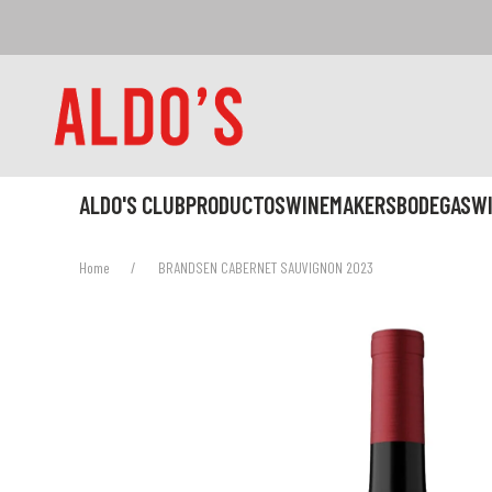
ALDO'S CLUB
PRODUCTOS
WINEMAKERS
BODEGAS
W
Home
BRANDSEN CABERNET SAUVIGNON 2023