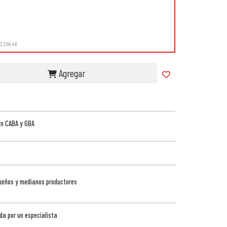
13.264,46
Agregar
en CABA y GBA
queños y medianos productores
da por un especialista