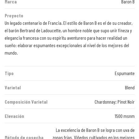
Marca
Baron B
Proyecto
Un legado centenario de Francia. El estilo de Baron B es el de su creador,
el barón Bertrand de Ladoucette, un hombre noble que supo unir fineza y
elegancia francesa con su espíritu aventurero para hacer realidad un
sueño: elaborar espumantes excepcionales al nivel de los mejores del
mundo.
Tipo
Espumante
Varietal
Blend
Composición Varietal
Chardonnay; Pinot Noir
Elevación
1500 msnm
La excelencia de Baron B se logra con uva de
Método de cosecha
zonas frías. Viñedos cultivados en los mejores